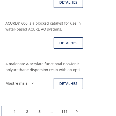
DETALHES
ACURE® 600 is a blocked catalyst for use in
water-based ACURE AQ systems.
DETALHES
A malonate & acrylate functional non-ionic
polyurethane dispersion resin with an opti
...
Mostre mais
DETALHES
1
2
3
…
111
Pr&#243;xima p&#225