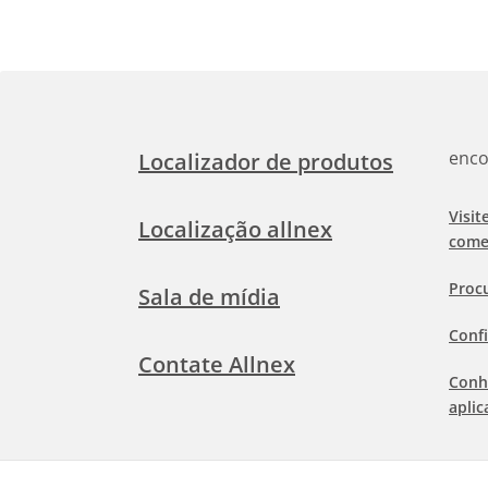
enco
Localizador de produtos
Visit
Localização allnex
come
Proc
Sala de mídia
Confi
Contate Allnex
Conh
aplic