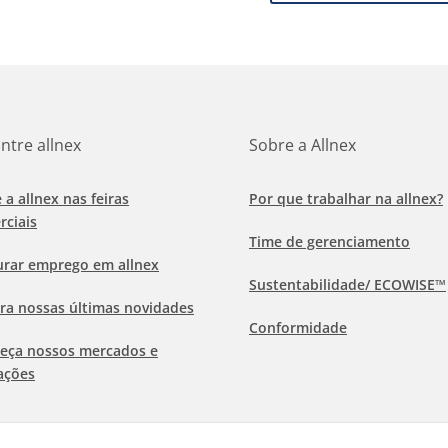
ntre allnex
Sobre a Allnex
e a allnex nas feiras
Por que trabalhar na allnex?
rciais
Time de gerenciamento
urar emprego em allnex
Sustentabilidade/ ECOWISE™
ra nossas últimas novidades
Conformidade
eça nossos mercados e
ações