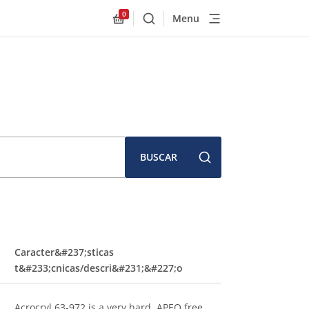
0
Menu
Buscar
Allnex.GeneralResources.Cart
BUSCAR
Caracter&#237;sticas
t&#233;cnicas/descri&#231;&#227;o
Acrocryl 63-972 is a very hard, APEO free,