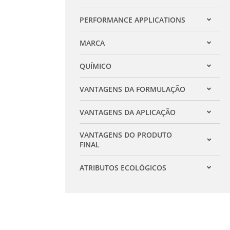
Expandir filtro
PERFORMANCE APPLICATIONS
Expandir filtro
MARCA
Expandir filtro
QUÍMICO
Expandir filtro
VANTAGENS DA FORMULAÇÃO
Expandir filtro
VANTAGENS DA APLICAÇÃO
Expandir filtro
VANTAGENS DO PRODUTO
Expandir filtro
FINAL
ATRIBUTOS ECOLÓGICOS
Expandir filtro