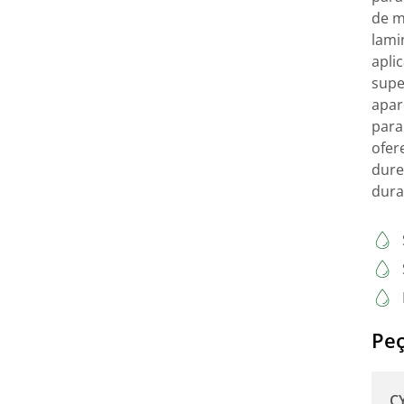
de m
lami
apli
supe
apar
para
ofer
dure
dura
Peç
C