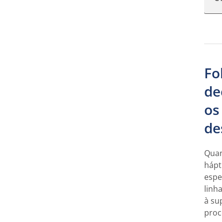
Fo
de
os
de
Quan
hápt
espe
linh
à su
proc