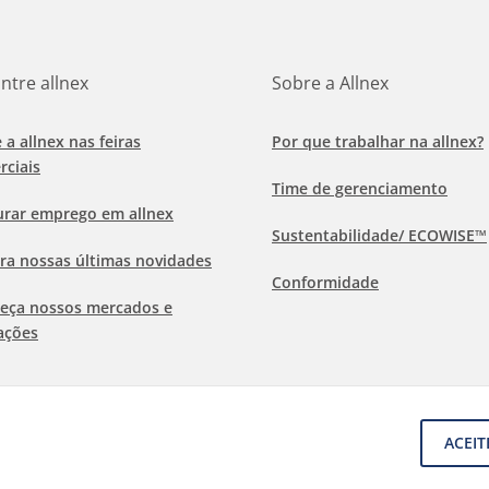
ntre allnex
Sobre a Allnex
e a allnex nas feiras
Por que trabalhar na allnex?
rciais
Time de gerenciamento
urar emprego em allnex
Sustentabilidade/ ECOWISE™
ra nossas últimas novidades
Conformidade
eça nossos mercados e
ações
ACEIT
os e condições gerais
Aviso de isenção de responsabilidade
rmações sobre Cookies
Proteção de dados