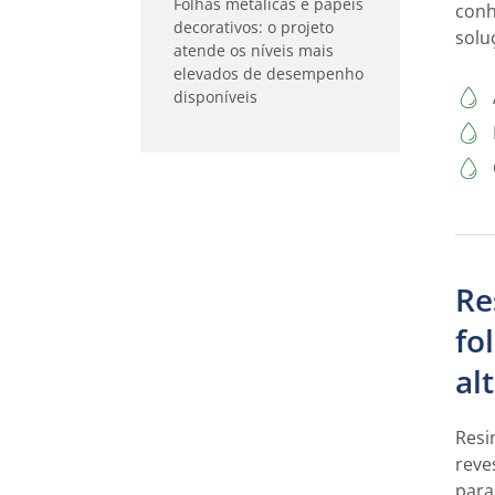
Folhas metálicas e papéis
conh
decorativos: o projeto
solu
atende os níveis mais
elevados de desempenho
disponíveis
Re
fo
al
Resi
reve
para