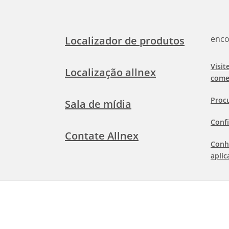
enco
Localizador de produtos
Visit
Localização allnex
come
Proc
Sala de mídia
Confi
Contate Allnex
Conh
aplic
Term
©
2026 Allnex Netherlands B.V.
Info