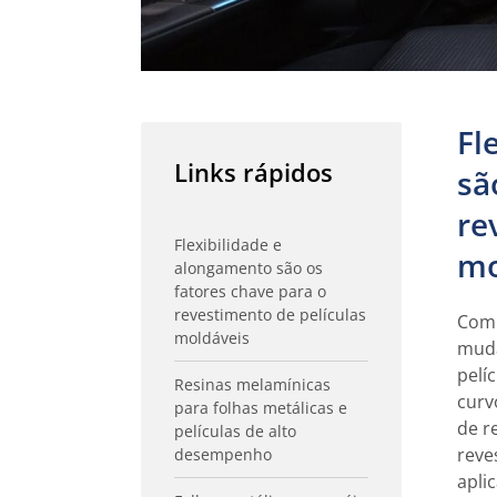
Fl
Links rápidos
sã
re
Flexibilidade e
mo
alongamento são os
fatores chave para o
revestimento de películas
Com 
moldáveis
muda
pelí
Resinas melamínicas
curv
para folhas metálicas e
de r
películas de alto
reve
desempenho
apli