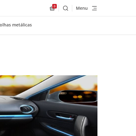
0
Menu
Buscar
Allnex.GeneralResources.Cart
folhas metálicas