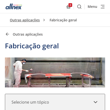
0
Menu
Buscar
Allnex.GeneralResourc
Links rápidos
Outras aplicações
Fabricação geral
Close
Outras aplicações
Fabricação geral
Selecione um tópico