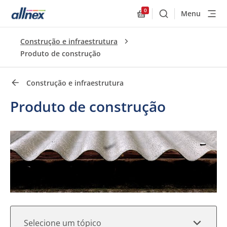
0
Menu
Buscar
Allnex.GeneralResourc
Links rápidos
Construção e infraestrutura
Close
Produto de construção
Construção e infraestrutura
Produto de construção
Selecione um tópico