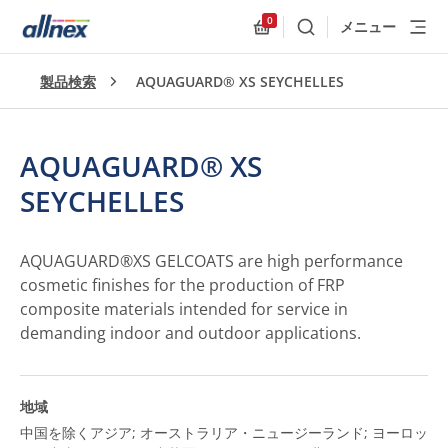
0
メニュー
検索
Allnex.GeneralResources
製品検索
AQUAGUARD® XS SEYCHELLES
AQUAGUARD® XS
SEYCHELLES
AQUAGUARD®XS GELCOATS are high performance
cosmetic finishes for the production of FRP
composite materials intended for service in
demanding indoor and outdoor applications.
地域
中国を除くアジア; オーストラリア・ニュージーランド; ヨーロッ