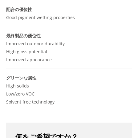
配合の優位性
Good pigment wetting properties
最終製品の優位性
Improved outdoor durability
High gloss potential
Improved appearance
グリーンな属性
High solids
Low/zero VOC
Solvent free technology
何をご希望ですか？