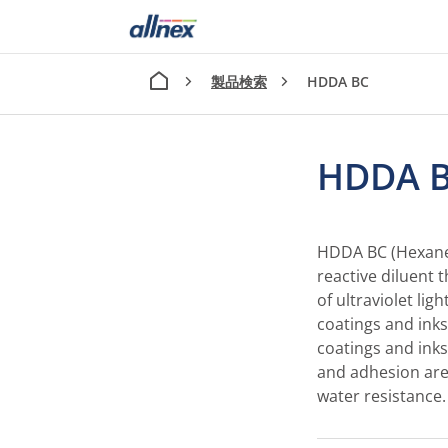
製品検索
HDDA BC
HDDA 
HDDA BC (Hexanedi
reactive diluent
of ultraviolet li
coatings and inks
coatings and inks
and adhesion are
water resistance.