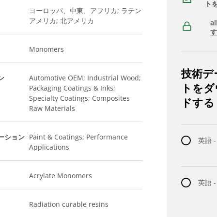
ト
ヨーロッパ、中東、アフリカ; ラテン
アメリカ; 北アメリカ
a
Monomers
技術デ
ン
Automotive OEM; Industrial Wood;
トをダ
Packaging Coatings & Inks;
Specialty Coatings; Composites
ドする
Raw Materials
ーション
Paint & Coatings; Performance
英語 -
Applications
Acrylate Monomers
英語 
Radiation curable resins