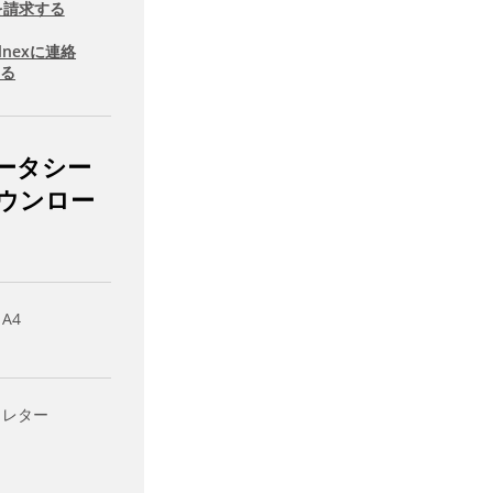
を請求する
llnexに連絡
する
ータシー
ウンロー
 A4
- レター