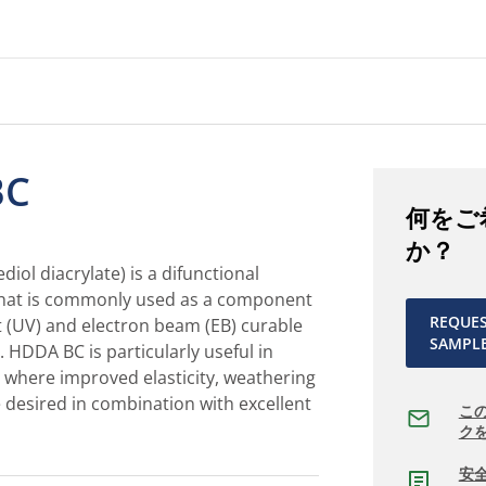
BC
何をご
か？
ol diacrylate) is a difunctional
 that is commonly used as a component
REQUE
ght (UV) and electron beam (EB) curable
SAMPL
. HDDA BC is particularly useful in
 where improved elasticity, weathering
 desired in combination with excellent
こ
ク
安