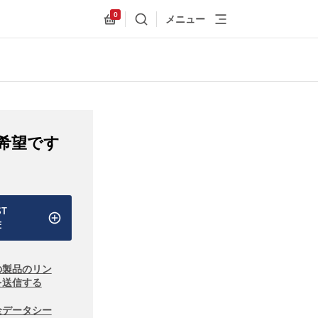
0
メニュー
検索
Allnex.GeneralResources.Cart
希望です
ST
E
の製品のリン
を送信する
全データシー