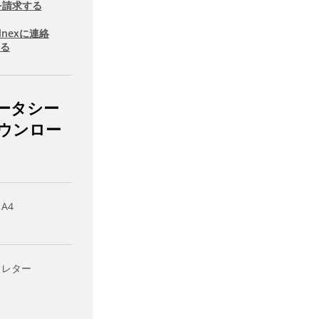
を請求する
llnexに連絡
する
ータシー
ウンロー
 A4
- レター