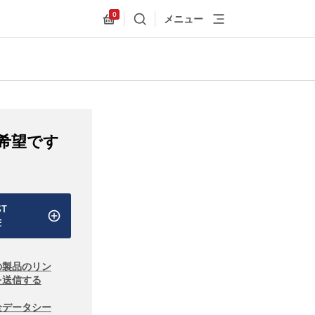
0
メニュー
検索
Allnex.GeneralResources.Cart
希望です
ST
E
の製品のリン
を送信する
全データシー