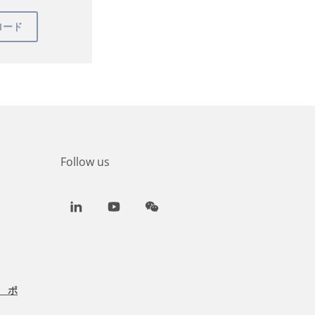
Follow us
LinkedIn
Youtube
WeChat
 ポ