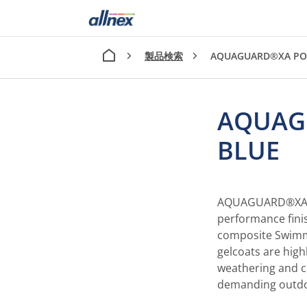
製品検索
AQUAGUARD®XA PO
AQUAG
BLUE
AQUAGUARD®XA P
performance fini
composite Swim
gelcoats are high
weathering and ch
demanding outdoo