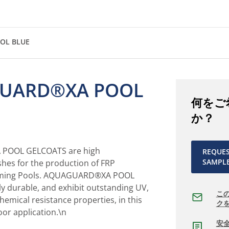
OL BLUE
UARD®XA POOL
何をご
か？
OOL GELCOATS are high
REQUE
SAMPL
shes for the production of FRP
ming Pools. AQUAGUARD®XA POOL
ly durable, and exhibit outstanding UV,
こ
emical resistance properties, in this
ク
r application.\n
安