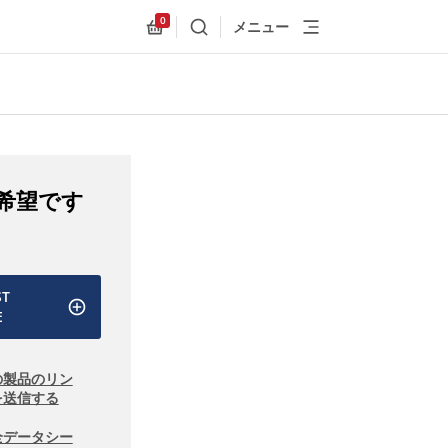
0
メニュー
検索
Allnex.GeneralResources.Cart
希望です
ST
E
の製品のリン
を送信する
全データシー