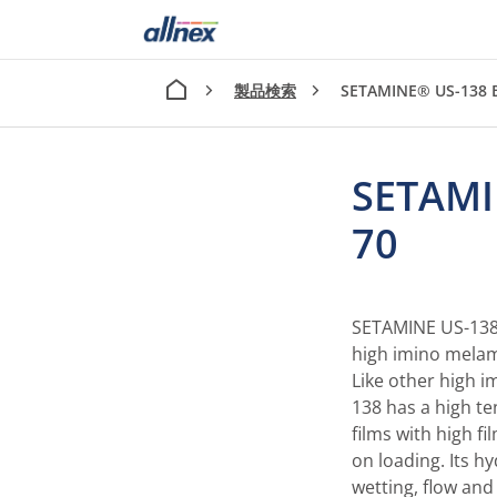
製品検索
SETAMINE® US-138 
SETAMI
70
SETAMINE US-138 r
high imino melami
Like other high 
138 has a high te
films with high f
on loading. Its 
wetting, flow and