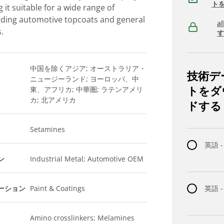
ト
 it suitable for a wide range of
luding automotive topcoats and general
a
s.
中国を除くアジア; オーストラリア・
技術デ
ニュージーランド; ヨーロッパ、中
トをダ
東、アフリカ; 中華圏; ラテンアメリ
カ; 北アメリカ
ドする
Setamines
英語 -
ン
Industrial Metal; Automotive OEM
ーション
Paint & Coatings
英語 
Amino crosslinkers; Melamines