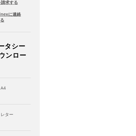
を請求する
llnexに連絡
する
ータシー
ウンロー
 A4
- レター