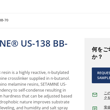
BB-70
NE® US-138 BB-
何をご
か？
esin is a highly reactive, n-butylated
REQUE
SAMPL
ne crosslinker supplied in n-butanol.
imino melamine resins, SETAMINE US-
ndency to self-condense resulting in
こ
ilm hardness that can be adjusted based
ク
hydrophobic nature improves substrate
安
 leveling, and humidity and salt spray