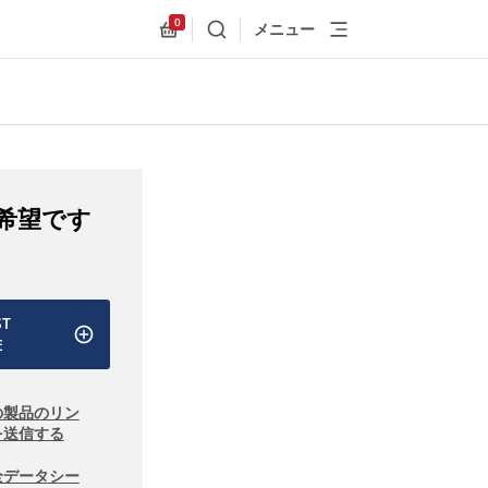
0
メニュー
検索
Allnex.GeneralResources.Cart
希望です
ST
E
の製品のリン
を送信する
全データシー