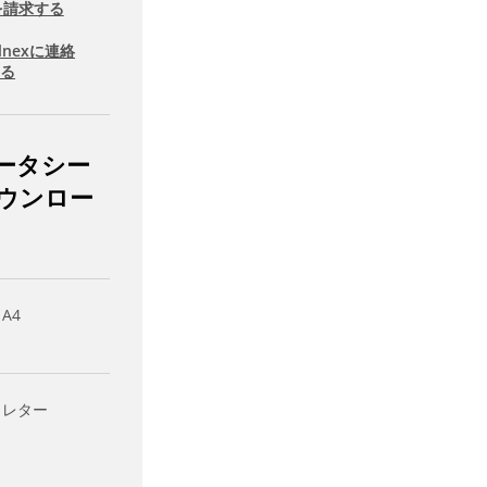
を請求する
llnexに連絡
する
ータシー
ウンロー
 A4
- レター