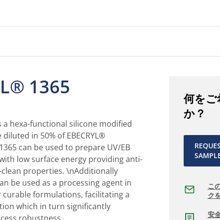
L® 1365
何をご
か？
a hexa-functional silicone modified
e diluted in 50% of EBECRYL®
REQUE
1365 can be used to prepare UV/EB
SAMPL
with low surface energy providing anti-
-clean properties. \nAdditionally
n be used as a processing agent in
こ
curable formulations, facilitating a
ク
ion which in turn significantly
安
ocess robustness.