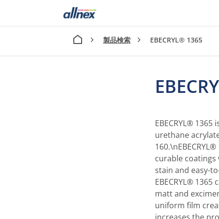
製品検索
EBECRYL® 1365
EBECRY
EBECRYL® 1365 is 
urethane acrylat
160.\nEBECRYL® 
curable coatings 
stain and easy-to
EBECRYL® 1365 ca
matt and excimer 
uniform film creat
increases the pr