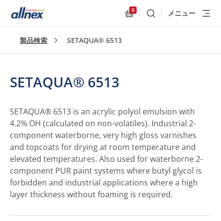
0
メニュー
検索
Allnex.GeneralResources
製品検索
SETAQUA® 6513
SETAQUA® 6513
SETAQUA® 6513 is an acrylic polyol emulsion with
4.2% OH (calculated on non-volatiles). Industrial 2-
component waterborne, very high gloss varnishes
and topcoats for drying at room temperature and
elevated temperatures. Also used for waterborne 2-
component PUR paint systems where butyl glycol is
forbidden and industrial applications where a high
layer thickness without foaming is required.