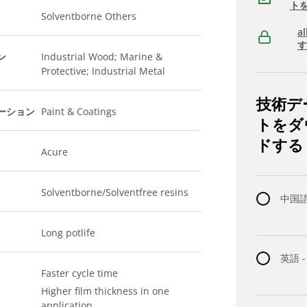
ト
Solventborne Others
a
ン
Industrial Wood; Marine &
Protective; Industrial Metal
技術デ
ーション
Paint & Coatings
トをダ
ドする
Acure
Solventborne/Solventfree resins
中国語 
Long potlife
英語 -
Faster cycle time
Higher film thickness in one
application