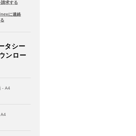
を請求する
llnexに連絡
する
ータシー
ウンロー
- A4
 A4