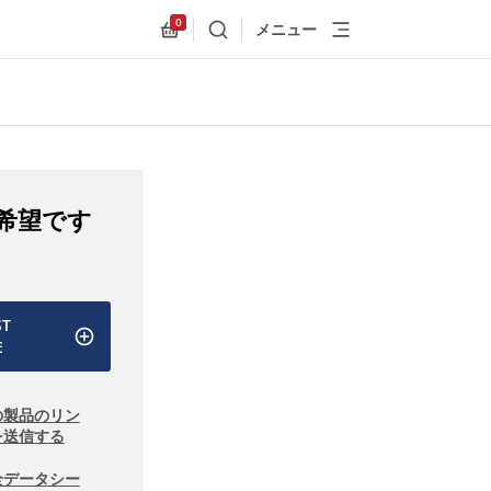
0
メニュー
検索
Allnex.GeneralResources.Cart
希望です
ST
E
の製品のリン
を送信する
全データシー