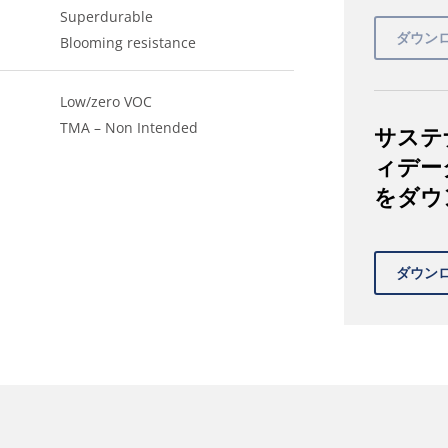
Superdurable
Blooming resistance
Low/zero VOC
TMA – Non Intended
サステ
ィデー
をダウ