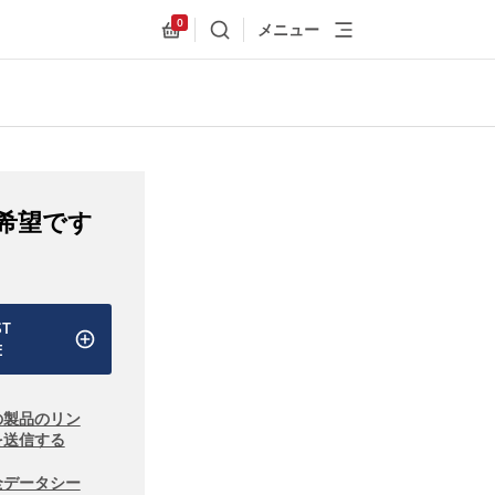
0
メニュー
検索
Allnex.GeneralResources.Cart
希望です
ST
E
の製品のリン
を送信する
全データシー