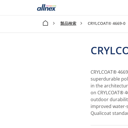
製品検索
CRYLCOAT® 4669-0
CRYLCO
CRYLCOAT® 4669-0
superdurable pol
in the architectu
on CRYLCOAT® 466
outdoor durabilit
improved water-s
Qualicoat standa