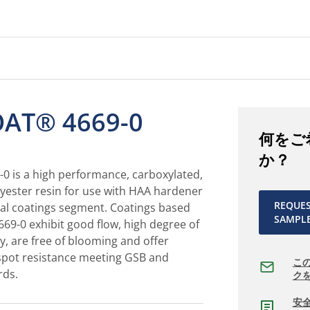
AT® 4669-0
何をご
か？
 is a high performance, carboxylated,
yester resin for use with HAA hardener
REQUE
ral coatings segment. Coatings based
SAMPL
9-0 exhibit good flow, high degree of
y, are free of blooming and offer
pot resistance meeting GSB and
こ
rds.
ク
安