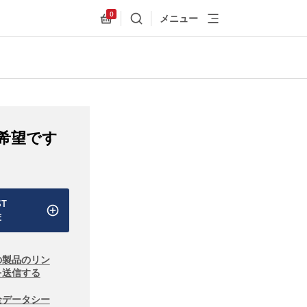
0
メニュー
検索
Allnex.GeneralResources.Cart
希望です
ST
E
の製品のリン
を送信する
全データシー