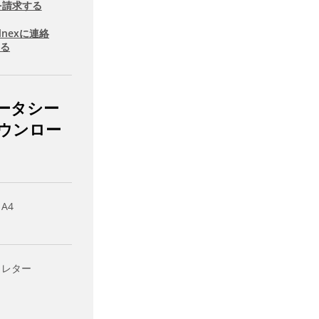
を請求する
llnexに連絡
する
ータシー
ウンロー
 A4
- レター