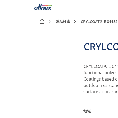
製品検索
CRYLCOAT® E 04482
CRYLCO
CRYLCOAT® E 0448
functional polyes
Coatings based o
outdoor resistan
surface appearance
地域