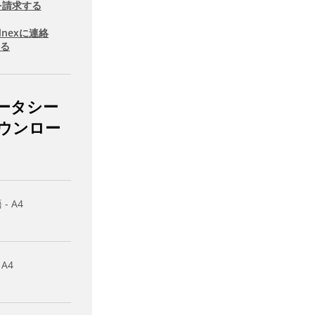
を請求する
llnexに連絡
する
ータシー
ウンロー
- A4
 A4