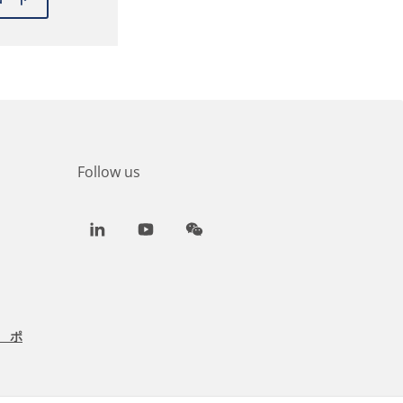
Follow us
LinkedIn
Youtube
WeChat
 ポ