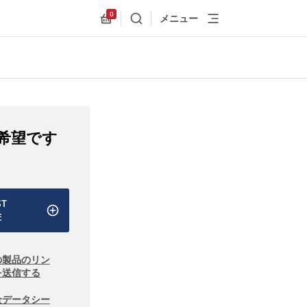
0
メニュー
検索
Allnex.GeneralResources.Cart
希望です
ST
E
の製品のリン
を送信する
全データシー