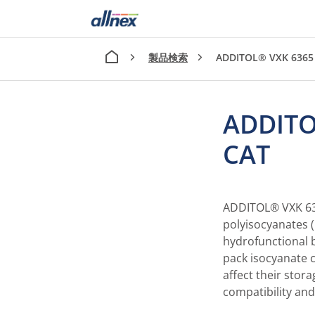
製品検索
ADDITOL® VXK 6365
ADDITO
CAT
ADDITOL® VXK 6365
polyisocyanates 
hydrofunctional b
pack isocyanate c
affect their stor
compatibility and 