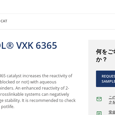
 CAT
L® VXK 6365
何をご
か？
 catalyst increases the reactivity of
REQUE
SAMPL
(blocked or not) with aqueous
inders. An enhanced reactivity of 2-
rosslinkable systems can negatively
こ
age stability. It is recommended to check
ク
potlife.
安