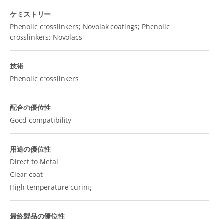
ケミストリー
Phenolic crosslinkers; Novolak coatings; Phenolic
crosslinkers; Novolacs
技術
Phenolic crosslinkers
配合の優位性
Good compatibility
用途の優位性
Direct to Metal
Clear coat
High temperature curing
最終製品の優位性