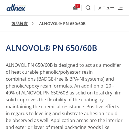
0
メニュー
検索
Allnex.GeneralResources
製品検索
ALNOVOL® PN 650/60B
ALNOVOL® PN 650/60B
ALNOVOL PN 650/60B is designed to act as a modifier
of heat curable phenolic/polyester resin
combinations (BADGE-free & BPA-NI systems) and
phenolic/epoxy resin formulas. An addition of 20 -
40% of ALNOVOL PN 650/60B as solid on total dry film
solid improves the flexibility of the coating by
maintaining the chemical resistance. Positive effects
in regards to leveling and substrate adhesion could
be observed as well. Application areas are the interior
and exterior layer of metal packaging goods like