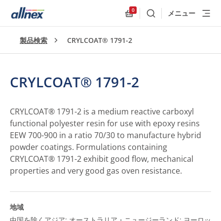
0
メニュー
検索
Allnex.GeneralResources
製品検索
CRYLCOAT® 1791-2
CRYLCOAT® 1791-2
CRYLCOAT® 1791-2 is a medium reactive carboxyl
functional polyester resin for use with epoxy resins
EEW 700-900 in a ratio 70/30 to manufacture hybrid
powder coatings. Formulations containing
CRYLCOAT® 1791-2 exhibit good flow, mechanical
properties and very good gas oven resistance.
地域
中国を除くアジア; オーストラリア・ニュージーランド; ヨーロッ