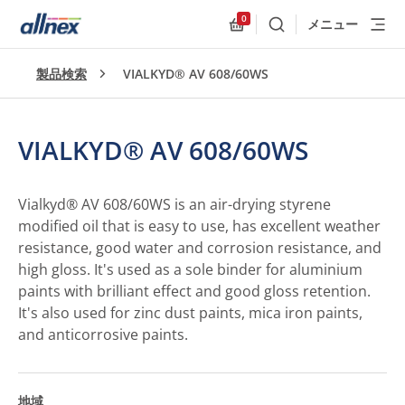
0
メニュー
検索
Allnex.GeneralResources
製品検索
VIALKYD® AV 608/60WS
VIALKYD® AV 608/60WS
Vialkyd® AV 608/60WS is an air-drying styrene
modified oil that is easy to use, has excellent weather
resistance, good water and corrosion resistance, and
high gloss. It's used as a sole binder for aluminium
paints with brilliant effect and good gloss retention.
It's also used for zinc dust paints, mica iron paints,
and anticorrosive paints.
地域