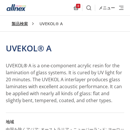
0
メニュー
検索
Allnex.GeneralResources
製品検索
UVEKOL® A
UVEKOL® A
UVEKOL® A is a one-component acrylic resin for the
lamination of glass systems. It is cured by UV light for
20 minutes. The UVEKOL A interlayer produces glass
laminates with excellent acoustic performance. It can
be applied with nearly all kinds of glass: flat and
slightly bent, tempered, coated, and other types.
地域
中国を除くアジア; オーストラリア・ニュージーランド; ヨーロッ