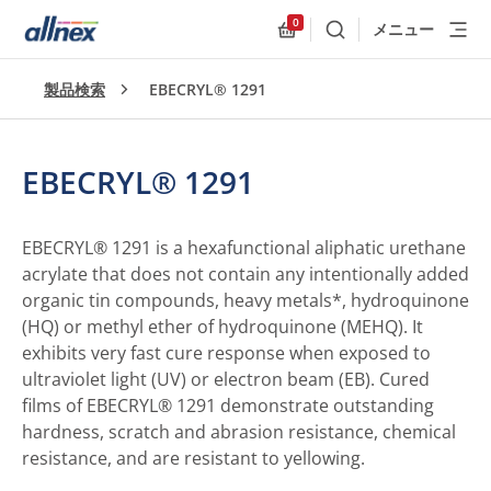
0
メニュー
検索
Allnex.GeneralResources
製品検索
EBECRYL® 1291
EBECRYL® 1291
EBECRYL® 1291 is a hexafunctional aliphatic urethane
acrylate that does not contain any intentionally added
organic tin compounds, heavy metals*, hydroquinone
(HQ) or methyl ether of hydroquinone (MEHQ). It
exhibits very fast cure response when exposed to
ultraviolet light (UV) or electron beam (EB). Cured
films of EBECRYL® 1291 demonstrate outstanding
hardness, scratch and abrasion resistance, chemical
resistance, and are resistant to yellowing.