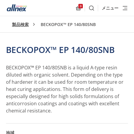
0
メニュー
検索
Allnex.GeneralResources
製品検索
BECKOPOX™ EP 140/80SNB
BECKOPOX™ EP 140/80SNB
BECKOPOX™ EP 140/80SNB is a liquid A-type resin
diluted with organic solvent. Depending on the type
of hardener it can be used for room temperature or
heat curing applications. This form of delivery is
especially designed for high solids formulations of
anticorrosion coatings and coatings with excellent
chemical resistance.
地域