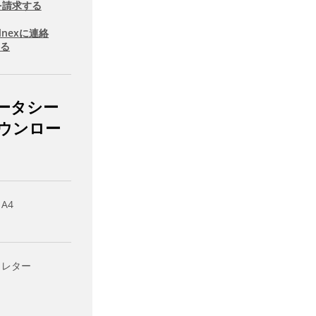
を請求する
llnexに連絡
する
ータシー
ウンロー
 A4
- レター