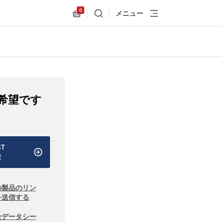
0
メニュー
検索
Allnex.GeneralResources.Cart
希望です
ST
E
の製品のリン
を送信する
全データシー