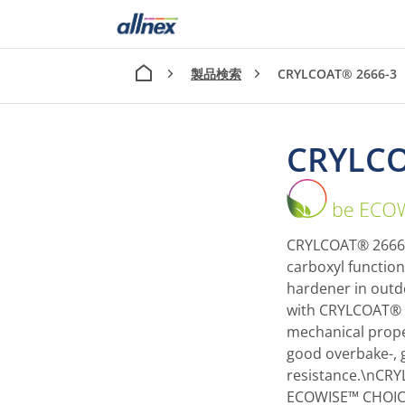
製品検索
CRYLCOAT® 2666-3
CRYLCO
CRYLCOAT® 2666-3
carboxyl function
hardener in outd
with CRYLCOAT® 2
mechanical proper
good overbake-, 
resistance.\nCRY
ECOWISE™ CHOICE