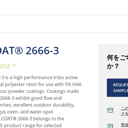
AT® 2666-3
何をご
CRYLCOAT®
か？
2666-
3
 is a high performance tribo active
al polyester resin for use with 5% HAA
REQUE
SAMPL
oor powder coatings. Coatings made
666-3 exhibit good flow and
ties, excellent outdoor durability,
こ
gas oven- and water-spot
ク
LCOAT® 2666-3 belongs to the
安
 product range for selected