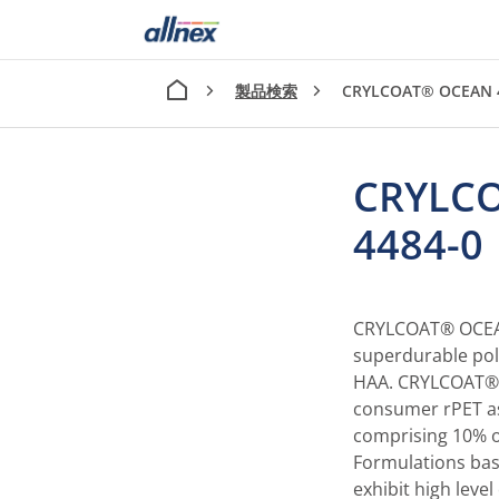
製品検索
CRYLCOAT® OCEAN 
CRYLC
4484-0
CRYLCOAT® OCEAN 
superdurable pol
HAA. CRYLCOAT® 
consumer rPET as
comprising 10% o
Formulations ba
exhibit high level