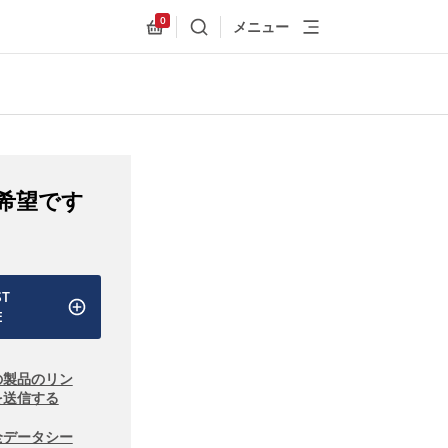
0
メニュー
検索
Allnex.GeneralResources.Cart
希望です
ST
E
の製品のリン
を送信する
全データシー