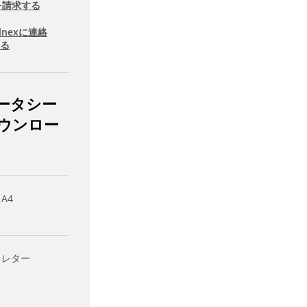
を請求する
llnexに連絡
する
ータシー
ウンロー
 A4
- レター