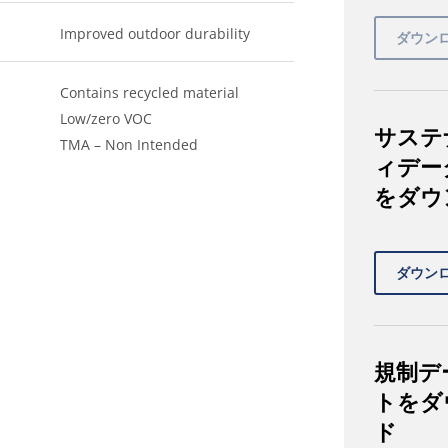
Improved outdoor durability
Contains recycled material
Low/zero VOC
サステ
TMA – Non Intended
ィデー
をダウ
規制デ
トをダ
ド