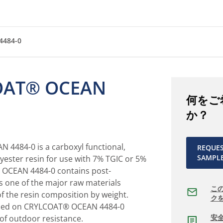
4484-0
OAT® OCEAN
何をご
か？
4484-0 is a carboxyl functional,
REQUE
SAMPL
yester resin for use with 7% TGIC or 5%
OCEAN 4484-0 contains post-
 one of the major raw materials
こ
f the resin composition by weight.
ク
sed on CRYLCOAT® OCEAN 4484-0
安
 of outdoor resistance.