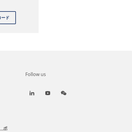
Follow us
LinkedIn
Youtube
WeChat
 ポ