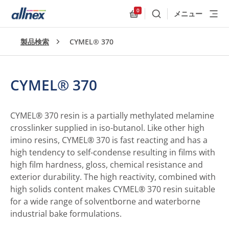
0
メニュー
検索
Allnex.GeneralResources
製品検索
CYMEL® 370
CYMEL® 370
CYMEL® 370 resin is a partially methylated melamine
crosslinker supplied in iso-butanol. Like other high
imino resins, CYMEL® 370 is fast reacting and has a
high tendency to self-condense resulting in films with
high film hardness, gloss, chemical resistance and
exterior durability. The high reactivity, combined with
high solids content makes CYMEL® 370 resin suitable
for a wide range of solventborne and waterborne
industrial bake formulations.