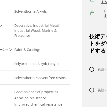
ト
a
Solventborne Alkyds
ン
Decorative; Industrial Metal;
Industrial Wood; Marine &
技術デ
Protective
トをダ
ドする
ーション
Paint & Coatings
Polyurethane; Alkyd; Long oil
英語 -
Solventborne/Solventfree resins
英語 
Good balance of properties
Abrasion resistance
Improved chemical resistance