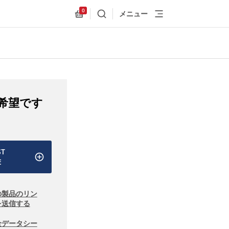
0
メニュー
検索
Allnex.GeneralResources.Cart
希望です
ST
E
の製品のリン
を送信する
全データシー