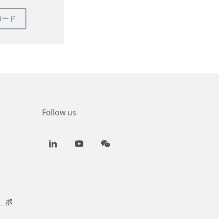
Follow us
LinkedIn
Youtube
WeChat
 ポ