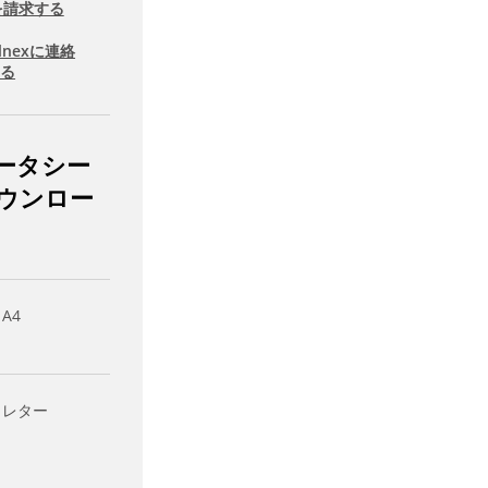
を請求する
llnexに連絡
する
ータシー
ウンロー
 A4
- レター