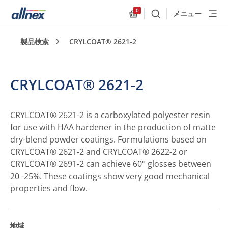
0
メニュー
検索
Allnex.GeneralResources
製品検索
CRYLCOAT® 2621-2
CRYLCOAT® 2621-2
CRYLCOAT® 2621-2 is a carboxylated polyester resin
for use with HAA hardener in the production of matte
dry-blend powder coatings. Formulations based on
CRYLCOAT® 2621-2 and CRYLCOAT® 2622-2 or
CRYLCOAT® 2691-2 can achieve 60° glosses between
20 -25%. These coatings show very good mechanical
properties and flow.
地域