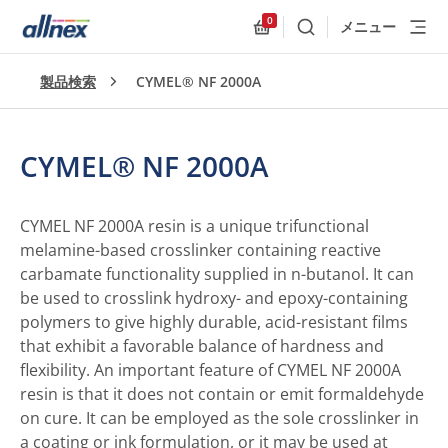
0
メニュー
検索
Allnex.GeneralResources
製品検索
CYMEL® NF 2000A
CYMEL® NF 2000A
CYMEL NF 2000A resin is a unique trifunctional
melamine-based crosslinker containing reactive
carbamate functionality supplied in n-butanol. It can
be used to crosslink hydroxy- and epoxy-containing
polymers to give highly durable, acid-resistant films
that exhibit a favorable balance of hardness and
flexibility. An important feature of CYMEL NF 2000A
resin is that it does not contain or emit formaldehyde
on cure. It can be employed as the sole crosslinker in
a coating or ink formulation, or it may be used at