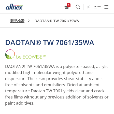
0
メニュー
検索
Allnex.GeneralResources
製品検索
DAOTAN® TW 7061/35WA
DAOTAN® TW 7061/35WA
DAOTAN®
TW
7061/35WA
DAOTAN® TW 7061/35WA is a polyester-based, acrylic
modified high molecular weight polyurethane
dispersion. The resin provides shear stability and is
free of solvents and emulsifiers. Dried at ambient
temperature Daotan TW 7061 yields clear and crack-
free films without any previous addition of solvents or
paint additives.