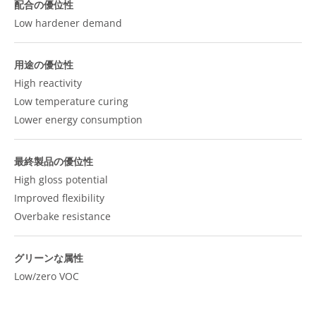
配合の優位性
Low hardener demand
用途の優位性
High reactivity
Low temperature curing
Lower energy consumption
最終製品の優位性
High gloss potential
Improved flexibility
Overbake resistance
グリーンな属性
Low/zero VOC