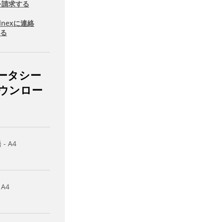
を請求する
llnexに連絡
する
ータシー
ウンロー
- A4
 A4