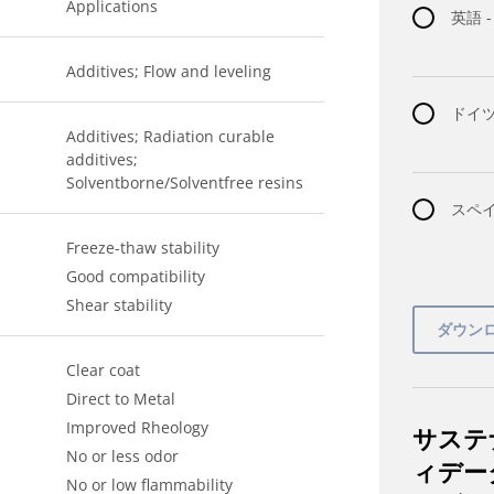
Applications
英語 
Additives; Flow and leveling
ドイツ語
Additives; Radiation curable
additives;
Solventborne/Solventfree resins
スペイ
Freeze-thaw stability
Good compatibility
Shear stability
Clear coat
Direct to Metal
Improved Rheology
サステ
No or less odor
ィデー
No or low flammability