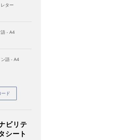
- レター
 - A4
ン語 - A4
ナビリテ
タシート