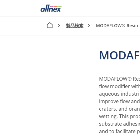
製品検索
MODAFLOW® Resin
MODAF
MODAFLOW® Resin -
flow modifier with
aqueous industri
improve flow and 
craters, and ora
wetting. This pro
substrate adhesio
and to facilitate