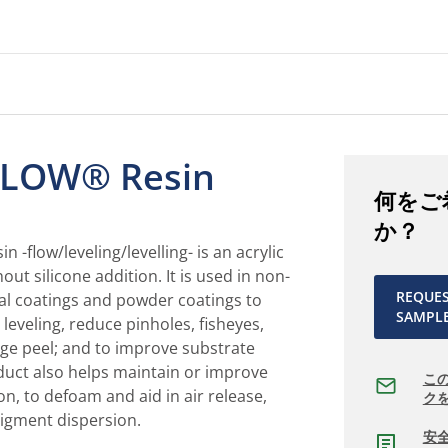
LOW® Resin
何をご
か？
flow/leveling/levelling- is an acrylic
out silicone addition. It is used in non-
REQUE
al coatings and powder coatings to
SAMPL
leveling, reduce pinholes, fisheyes,
nge peel; and to improve substrate
duct also helps maintain or improve
こ
n, to defoam and aid in air release,
ク
 pigment dispersion.
安