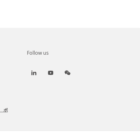
Follow us
LinkedIn
Youtube
WeChat
 ポ