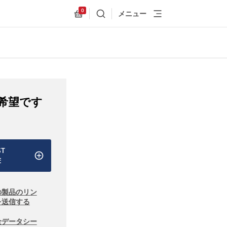
0
メニュー
検索
Allnex.GeneralResources.Cart
希望です
ST
E
の製品のリン
を送信する
全データシー