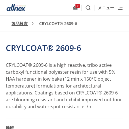
0
メニュー
検索
Allnex.GeneralResources
製品検索
CRYLCOAT® 2609-6
CRYLCOAT® 2609-6
CRYLCOAT® 2609-6 is a high reactive, tribo active
carboxyl functional polyester resin for use with 5%
HAA hardener in low bake (12 min x 160°C object
temperature) formulations for architectural
applications. Coatings based on CRYLCOAT® 2609-6
are blooming resistant and exhibit improved outdoor
durability and water-spot resistance. \n
地域