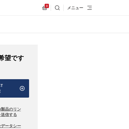
0
メニュー
検索
Allnex.GeneralResources.Cart
希望です
ST
E
の製品のリン
を送信する
全データシー