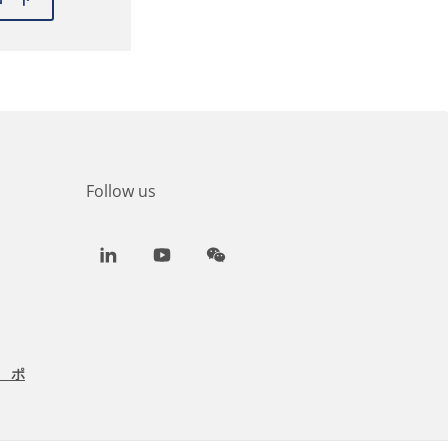
Follow us
LinkedIn
Youtube
WeChat
 ポ