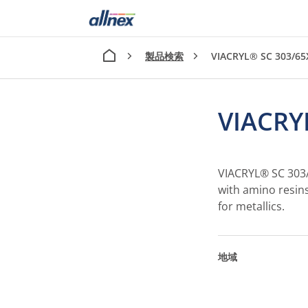
製品検索
VIACRYL® SC 303/65
VIACRY
VIACRYL® SC 303/6
with amino resins
for metallics.
地域