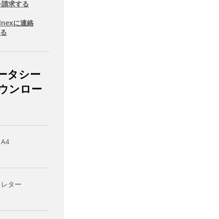
を請求する
llnexに連絡
する
ータシー
ウンロー
 A4
- レター