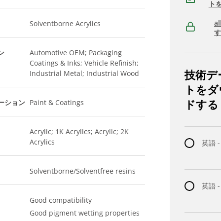
ト
a
Solventborne Acrylics
ン
Automotive OEM; Packaging
Coatings & Inks; Vehicle Refinish;
技術デ
Industrial Metal; Industrial Wood
トをダ
ドする
ーション
Paint & Coatings
Acrylic; 1K Acrylics; Acrylic; 2K
Acrylics
英語 -
Solventborne/Solventfree resins
英語 
Good compatibility
Good pigment wetting properties