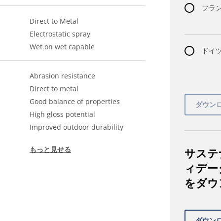
フラン
Direct to Metal
Electrostatic spray
Wet on wet capable
ドイツ語
Abrasion resistance
Direct to metal
Good balance of properties
High gloss potential
Improved outdoor durability
もっと見せる
サステ
ィデー
をダウ