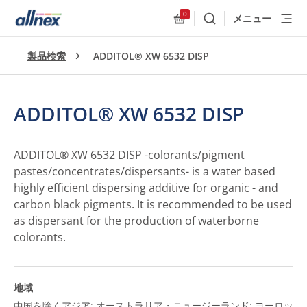
0
メニュー
検索
Allnex.GeneralResources
製品検索
ADDITOL® XW 6532 DISP
ADDITOL® XW 6532 DISP
ADDITOL® XW 6532 DISP -colorants/pigment
pastes/concentrates/dispersants- is a water based
highly efficient dispersing additive for organic - and
carbon black pigments. It is recommended to be used
as dispersant for the production of waterborne
colorants.
地域
中国を除くアジア; オーストラリア・ニュージーランド; ヨーロッ