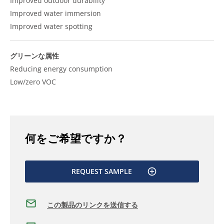
Improved outdoor durability
Improved water immersion
Improved water spotting
グリーンな属性
Reducing energy consumption
Low/zero VOC
何をご希望ですか？
REQUEST SAMPLE
この製品のリンクを送信する