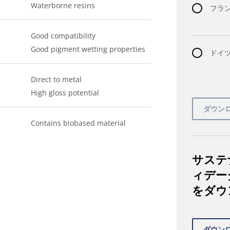
Waterborne resins
フラン
Good compatibility
Good pigment wetting properties
ドイツ語
Direct to metal
High gloss potential
Contains biobased material
サステ
ィデー
をダウ