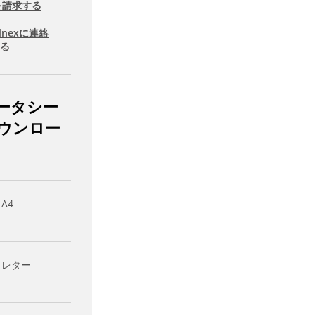
を請求する
llnexに連絡
する
ータシー
ウンロー
 A4
- レター