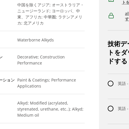
ト
中国を除くアジア; オーストラリア・
ニュージーランド; ヨーロッパ、中
a
東、アフリカ; 中華圏; ラテンアメリ
カ; 北アメリカ
Waterborne Alkyds
技術デ
トをダ
ン
Decorative; Construction
ドする
Performance
ーション
Paint & Coatings; Performance
英語 -
Applications
Alkyd; Modified (acrylated,
英語 
styrenated, urethane, etc..); Alkyd;
Medium oil