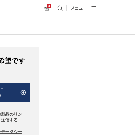
0
メニュー
検索
Allnex.GeneralResources.Cart
希望です
ST
E
の製品のリン
を送信する
全データシー