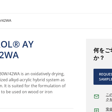
w/42WA
ROL® AY
何をご
42WA
か？
W/42WA is an oxidatively drying,
REQUE
SAMPL
zed alkyd-acrylic hybrid system as
 It is suited for the formulation of
s to be used on wood or iron
こ
ク
安