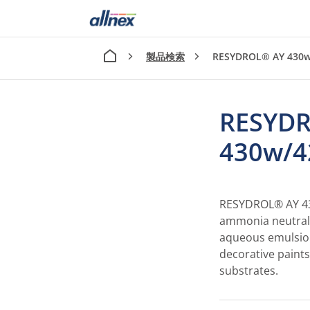
製品検索
RESYDROL® AY 430
RESYD
430w/
RESYDROL® AY 430
ammonia neutrali
aqueous emulsion.
decorative paint
substrates.