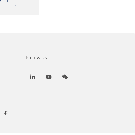
Follow us
LinkedIn
Youtube
WeChat
 ポ