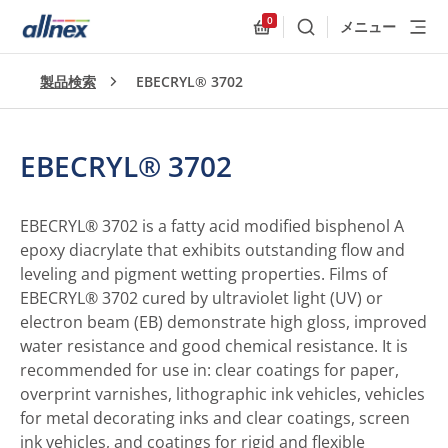
0
メニュー
検索
Allnex.GeneralResources
製品検索
EBECRYL® 3702
EBECRYL® 3702
EBECRYL® 3702 is a fatty acid modified bisphenol A
epoxy diacrylate that exhibits outstanding flow and
leveling and pigment wetting properties. Films of
EBECRYL® 3702 cured by ultraviolet light (UV) or
electron beam (EB) demonstrate high gloss, improved
water resistance and good chemical resistance. It is
recommended for use in: clear coatings for paper,
overprint varnishes, lithographic ink vehicles, vehicles
for metal decorating inks and clear coatings, screen
ink vehicles, and coatings for rigid and flexible