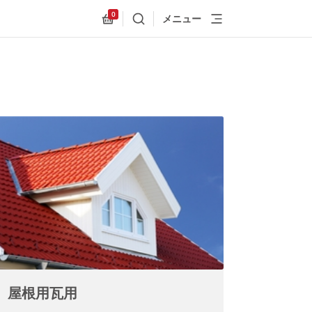
0
メニュー
検索
Allnex.GeneralResources.Cart
屋根用瓦用