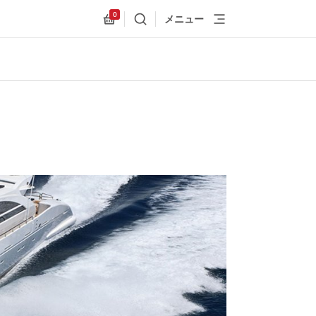
0
メニュー
検索
Allnex.GeneralResources.Cart