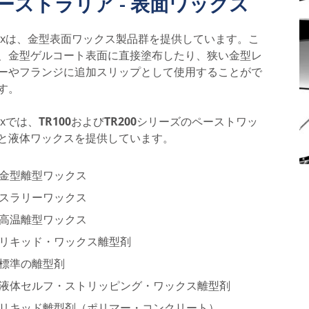
ーストラリア - 表面ワックス
lnexは、金型表面ワックス製品群を提供しています。こ
、金型ゲルコート表面に直接塗布したり、狭い金型レ
ーやフランジに追加スリップとして使用することがで
す。
nexでは、
TR100
および
TR200
シリーズのペーストワッ
と液体ワックスを提供しています。
金型離型ワックス
スラリーワックス
高温離型ワックス
リキッド・ワックス離型剤
標準の離型剤
液体セルフ・ストリッピング・ワックス離型剤
リキッド離型剤（ポリマー・コンクリート）