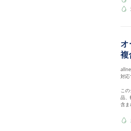
オ
複
al
対応
この
品、
含ま