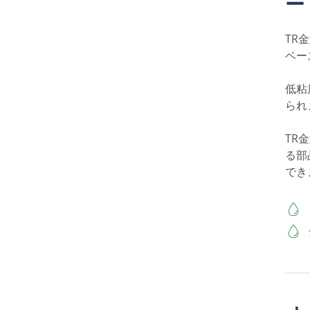
ー
TR
ベー
低粘
られ
TR
る部
でき