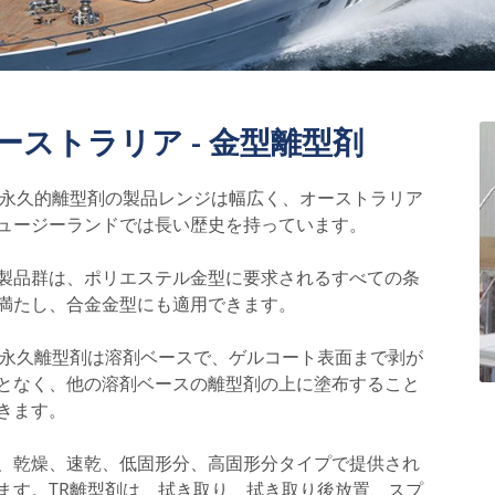
ーストラリア - 金型離型剤
半永久的離型剤の製品レンジは幅広く、オーストラリア
ュージーランドでは長い歴史を持っています。
製品群は、ポリエステル金型に要求されるすべての条
満たし、合金金型にも適用できます。
半永久離型剤は溶剤ベースで、ゲルコート表面まで剥が
となく、他の溶剤ベースの離型剤の上に塗布すること
きます。
、乾燥、速乾、低固形分、高固形分タイプで提供され
ます。TR離型剤は、拭き取り、拭き取り後放置、スプ