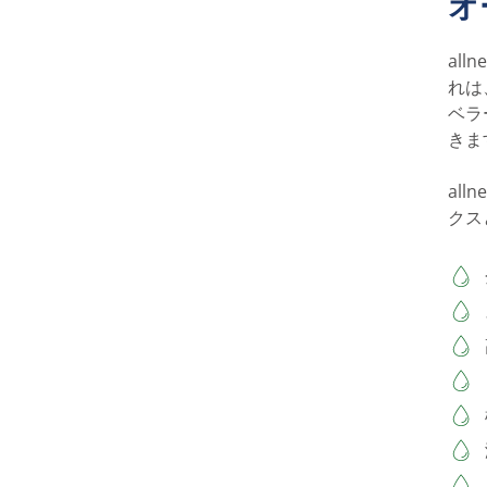
オ
al
れは
ベラ
きま
all
クス