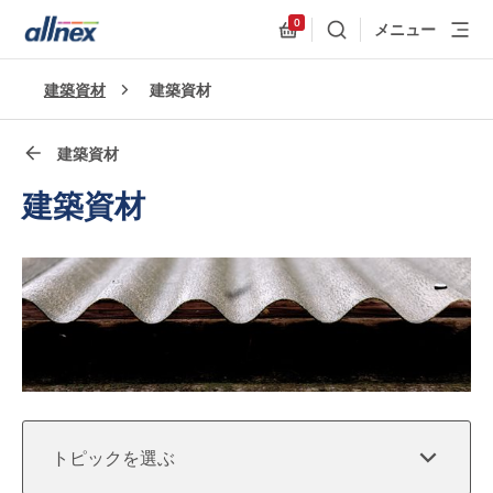
0
メニュー
検索
Allnex.GeneralResources
クイックリンク
建築資材
建築資材
Close
建築資材
建築資材
トピックを選ぶ