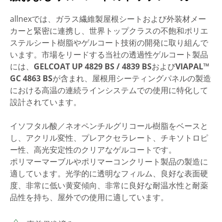
allnexでは、ガラス繊維製屋根シートおよび外装材メー
カーと緊密に連携し、世界トップクラスの不飽和ポリエ
ステルシート樹脂やゲルコート技術の開発に取り組んで
います。市場をリードする当社の透過性ゲルコート製品
には、
GELCOAT UP 4829 BS / 4839 BS
および
VIAPAL™
GC 4863 BS
が含まれ、屋根用シーティングパネルの製造
における高温の連続ラインシステムでの使用に特化して
設計されています。
イソフタル酸／ネオペンチルグリコール樹脂をベースと
し、アクリル変性、プレアクセラレート、チキソトロピ
ー性、高光安定性のクリアなゲルコートです。
ポリマーマーブルやポリマーコンクリート製品の製造に
適しています。光学的に透明なフィルム、良好な表面硬
度、非常に低い黄変傾向、非常に良好な耐温水性と耐薬
品性を持ち、屋外での使用に適しています。