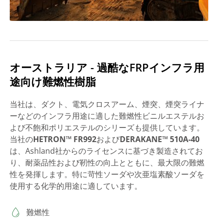
オーストラリア - 過酷なFRPインフラ用
途向け難燃性樹脂
当社は、ダクト、電気クロスアーム、煙突、煙突ライナ
ーなどのインフラ用途に適した難燃性ビニルエステルお
よび不飽和ポリエステルのシリーズも提供しています。
当社の
HETRON™ FR992
および
DERAKANE™ 510A-40
は、Ashland社からのライセンスに基づき製造されてお
り、耐薬品性および靭性の向上とともに、最大限の難燃
性を発揮します。特に苛性ソーダや次亜塩素酸ソーダを
使用する化学的用途に適しています。
難燃性