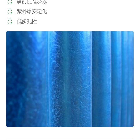
事前促進済み
紫外線安定化
低多孔性